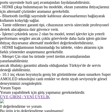
portu sayesinde hızlı şarj avantajından faydalanabilirsiniz.
- HDMI çıkışı bulunmayan bu modelde, ekran yansıtma ihtiyaçlarınız
için alternatif çözümler aramanız gerekebilir.
- Bluetooth özelliği sayesinde kablosuz aksesuarlarınızı bağlayarak
kullanım kolaylığı sağlar.
- Tamir edilemez garanti tipi, cihazınızın servis sürecinde profesyonel
destek alacağınıza dair güvence verir.
- İşlemci çekirdek sayısı 2 olan bu model, temel işlevler için yeterli
performans sergiler ancak çoklu görevlerde daha fazla işlem gücüne
ihtiyaç duyarsanız alternatif modelleri değerlendirebilirsiniz.
- HDMI bağlantısının bulunmadığı bu tablette, video aktarımı için
farklı yöntemler araştırmanız gerekebilir.
- Menşei Çin olan bu üründe yerel üretim avantajlarından
yararlanabilirsiniz
ancak ithalatçı garantisi altında olduğundan Türkiye'de de servis
desteği alabilirsiniz.
- 10.1 inç ekran boyutuyla geniş bir görüntüleme alanı sunarken Super
AMOLED teknolojisi canlı renkler ve derin siyah seviyesiyle görsel
deneyiminizi zenginleştirir.
Yorum Yapın
Yorum yapabilmek için giriş yapmanız gerekmektedir.
ÜYE GİRİŞİ / YENİ ÜYELİK
0 değerlendirme ve yorum
Bu ürün için değerlendirme yapılmamış!