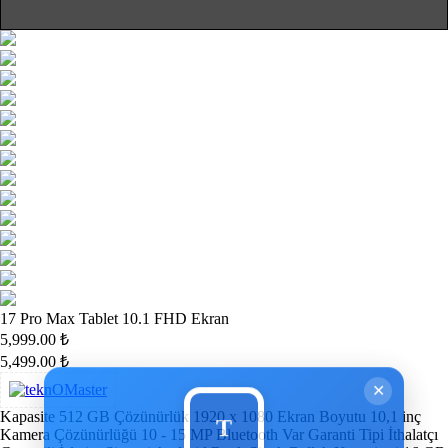
17 Pro Max Tablet 10.1 FHD Ekran
5,999.00
₺
5,499.00
₺
✕
Kapasite 512 GB Çözünürlük 1920 x 1080 Ekran Boyutu 10,1 inç
Kamera Çözünürlüğü 10 - 15 MP Bluetooth Var Garanti Tipi İthalatçı