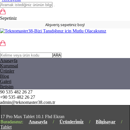
Sepetiniz
Alışveriş sepetiniz boş!
ARA
Anasayfa
Kurumsal
Ürünler
Blog
Galeri
İletişim
90 535 482 26 27
+90 535 482 26 27
admin@teknomaster38.com.tr
17 Pro Max Tablet 10.1 Fhd Ekran
Buradasınız:
Anasayfa
/
Ürünleri̇mi̇z
/
Bi̇lgi̇sayar
/
Tablet