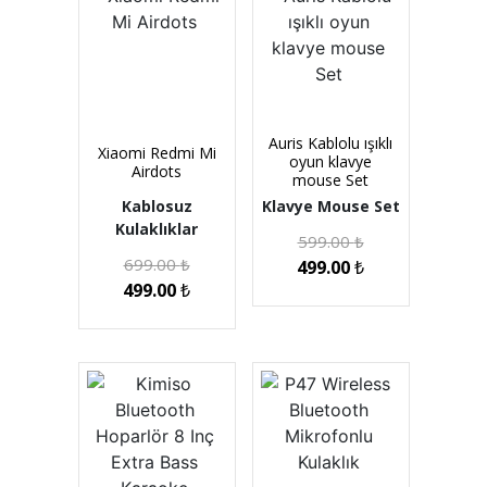
Auris Kablolu ışıklı
Xiaomi Redmi Mi
oyun klavye
Airdots
mouse Set
Kablosuz
Klavye Mouse Set
Kulaklıklar
599.00
₺
699.00
₺
499.00
₺
499.00
₺