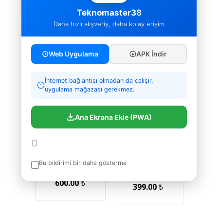
1,500.00
₺
750.00
₺
Teknomaster38
1,150.00
₺
Daha hızlı alışveriş, daha kolay erişim
Web Uygulama
APK İndir
İnternet bağlantısı olmadan da çalışır,
uygulama mağazası gerekmez.
Ana Ekrana Ekle (PWA)
Revenge N99 Çift
teknOMaster 8i
Fanlı Laptop
Birarada USB
Yükleme sonrası ana ekranda Teknomaster38 ikonu
Soğutucu Mavi
HUB
görünecektir.
LED Işıklı
Çevre Birimleri
Çevre Birimleri
Bu bildirimi bir daha gösterme
999.00
₺
699.00
₺
600.00
₺
399.00
₺