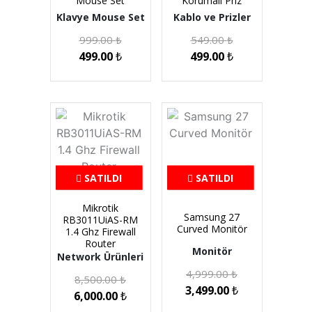
Mouse Set
Korumalı Priz
Klavye Mouse Set
Kablo ve Prizler
999.00
₺
549.00
₺
499.00
₺
499.00
₺
SATILDI
SATILDI
Mikrotik
Samsung 27
RB3011UiAS-RM
Curved Monitör
1.4 Ghz Firewall
Router
Monitör
Network Ürünleri
4,999.00
₺
8,500.00
₺
3,499.00
₺
6,000.00
₺