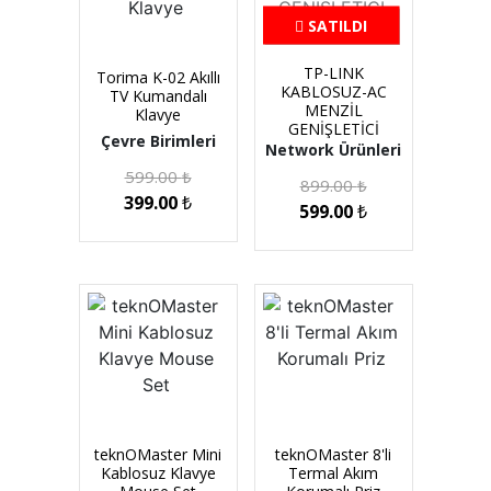
SATILDI
TP-LINK
Torima K-02 Akıllı
KABLOSUZ-AC
TV Kumandalı
MENZİL
Klavye
GENİŞLETİCİ
Çevre Birimleri
Network Ürünleri
599.00
₺
899.00
₺
399.00
₺
599.00
₺
teknOMaster Mini
teknOMaster 8'li
Kablosuz Klavye
Termal Akım