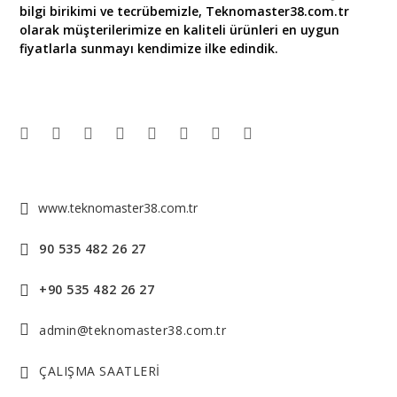
bilgi birikimi ve tecrübemizle, Teknomaster38.com.tr
olarak müşterilerimize en kaliteli ürünleri en uygun
fiyatlarla sunmayı kendimize ilke edindik.
Devamı
www.teknomaster38.com.tr
90 535 482 26 27
+90 535 482 26 27
admin@teknomaster38.com.tr
ÇALIŞMA SAATLERİ
______________________________