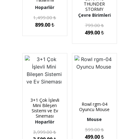
THUNDER
Hoparlör
STORMY
Çevre Birimleri
1,499.00
₺
899.00
₺
799.00
₺
499.00
₺
3+1 Çok İşlevli
Rowl rgm-04
Mini Bileşen
Oyuncu Mouse
Sistemi ve Ev
Sineması
Mouse
Hoparlör
599.00
₺
3,999.00
₺
499.00
₺