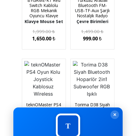
BYGAME-K1 Red
Turkuaz Arabalı
Switch Kablolu
Bluetooth FM-
RGB Mekanik
USB-TF-Aux Şarjlı
Oyuncu Klavye
Nostaljik Radyo
Klavye Mouse Set
Çevre Birimleri
1,999.00
₺
1,499.00
₺
1,650.00
₺
999.00
₺
teknOMaster PS4
Torima D38 Siyah
Oyun Kolu
Bluetooth
✕
Joystick Kablosuz
Hoparlör 2in1
Wireless
Subwoofer RGB
Işıklı
Çevre Birimleri
Hoparlör
1,250.00
₺