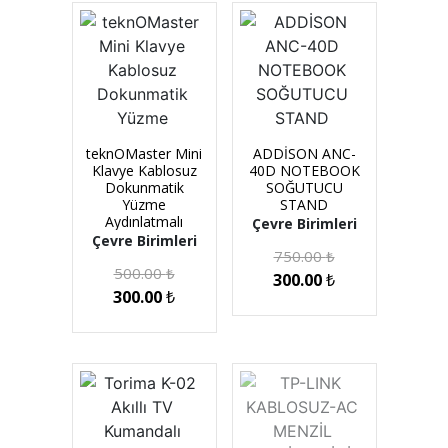
teknOMaster Mini
ADDİSON ANC-
Klavye Kablosuz
40D NOTEBOOK
Dokunmatik
SOĞUTUCU
Yüzme
STAND
Aydınlatmalı
Çevre Birimleri
Çevre Birimleri
750.00
₺
500.00
₺
300.00
₺
300.00
₺