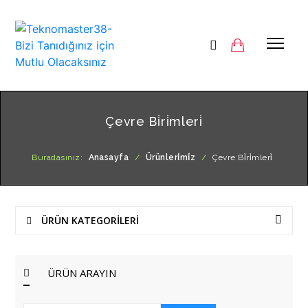
Çevre Bi̇ri̇mleri̇
Buradasınız:
Anasayfa
/
Ürünleri̇mi̇z
/
Çevre Bi̇ri̇mleri̇
ÜRÜN KATEGORİLERİ
ÜRÜN ARAYIN