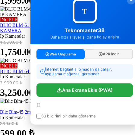
1,999.00
₺
İNCELE
BLIC BLM-61 SİRENLİ HAREKETLİ VE SABIT CIFT LENS IP
Teknomaster38
KAMERA
İp Kameralar
Daha hızlı alışveriş, daha kolay erişim
1,999.00
₺
1,750.00
₺
Web Uygulama
APK İndir
İNCELE
İnternet bağlantısı olmadan da çalışır,
BLIC BLM-64 Solar Panel ve Sim Kartlı IP Kamera
uygulama mağazası gerekmez.
İp Kameralar
3,999.00
₺
3,250.00
₺
Ana Ekrana Ekle (PWA)
Yükleme sonrası ana ekranda Teknomaster38 ikonu
Satıldı
görünecektir.
Blic Blm-45 2mp Ip Kamera
Bu bildirimi bir daha gösterme
İp Kameralar
899.00
₺
599.00
₺