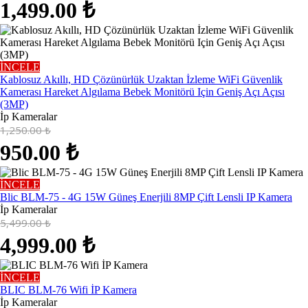
1,499.00
₺
İNCELE
Kablosuz Akıllı, HD Çözünürlük Uzaktan İzleme WiFi Güvenlik
Kamerası Hareket Algılama Bebek Monitörü Için Geniş Açı Açısı
(3MP)
İp Kameralar
1,250.00
₺
950.00
₺
İNCELE
Blic BLM-75 - 4G 15W Güneş Enerjili 8MP Çift Lensli IP Kamera
İp Kameralar
5,499.00
₺
4,999.00
₺
İNCELE
BLIC BLM-76 Wifi İP Kamera
İp Kameralar