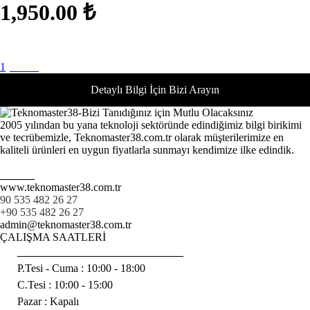
1,950.00
₺
1
(current)
Detaylı Bilgi İçin Bizi Arayın
2005 yılından bu yana teknoloji sektöründe edindiğimiz bilgi birikimi
ve tecrübemizle, Teknomaster38.com.tr olarak müşterilerimize en
kaliteli ürünleri en uygun fiyatlarla sunmayı kendimize ilke edindik.
Devamı
www.teknomaster38.com.tr
90 535 482 26 27
+90 535 482 26 27
admin@teknomaster38.com.tr
ÇALIŞMA SAATLERİ
______________________________
P.Tesi - Cuma :
10:00 - 18:00
C.Tesi : 10:00 - 15:00
Pazar : Kapalı