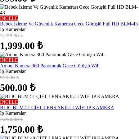
İNCELE
Bebek İzleme Ve Güvenlik Kamerası Gece Görüşlü Full HD BLM-43
İp Kameralar
2,499.00
₺
1,999.00
₺
İNCELE
Ampul Kamera 360 Panoramik Gece Görüşlü Wifi
İp Kameralar
950.00
₺
500.00
₺
İNCELE
BLIC BLM-51 ÇİFT LENS AKILLI WİFİ IP KAMERA
İp Kameralar
2,250.00
₺
1,750.00
₺