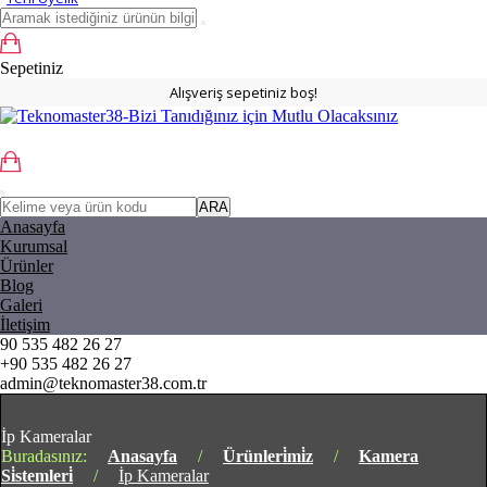
Sepetiniz
Alışveriş sepetiniz boş!
ARA
Anasayfa
Kurumsal
Ürünler
Blog
Galeri
İletişim
90 535 482 26 27
+90 535 482 26 27
admin@teknomaster38.com.tr
İp Kameralar
Buradasınız:
Anasayfa
/
Ürünleri̇mi̇z
/
Kamera
Si̇stemleri̇
/
İp Kameralar