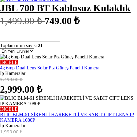
JBL 700 BT Kablosuz Kulaklık
1,499.00 ₺
749.00 ₺
Kamera Si̇stemleri̇
İp Kameralar
Toplam ürün sayısı
21
İNCELE
4g 6mp Dual Lens Solar Ptz Güneş Panelli Kamera
İp Kameralar
3,499.00
₺
2,999.00
₺
İNCELE
BLIC BLM-61 SİRENLİ HAREKETLİ VE SABIT CIFT LENS IP
KAMERA 1080P
İp Kameralar
1,999.00
₺