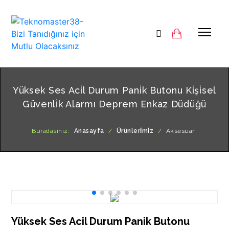
Yüksek Ses Aci̇l Durum Pani̇k Butonu Ki̇şi̇sel
Güvenli̇k Alarmı Deprem Enkaz Düdüğü
Buradasınız:
Anasayfa
/
Ürünleri̇mi̇z
/
Aksesuar
Yüksek Ses Acil Durum Panik Butonu