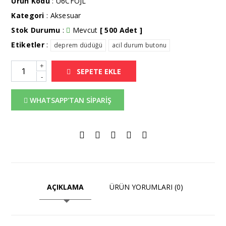
Ürün Kodu
: U6CFOJL
Kategori
:
Aksesuar
Stok Durumu
:
Mevcut
[ 500 Adet ]
Etiketler
:
deprem düdüğü
acil durum butonu
+
SEPETE EKLE
-
WHATSAPP'TAN SİPARİŞ
AÇIKLAMA
ÜRÜN YORUMLARI (0)