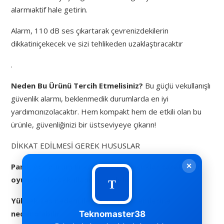
alarmıaktif hale getirin.
Alarm, 110 dB ses çıkartarak çevrenizdekilerin
dikkatiniçekecek ve sizi tehlikeden uzaklaştıracaktır
.
Neden Bu Ürünü Tercih Etmelisiniz?
Bu güçlü vekullanışlı
güvenlik alarmı, beklenmedik durumlarda en iyi
yardımcınızolacaktır. Hem kompakt hem de etkili olan bu
ürünle, güvenliğinizi bir üstseviyeye çıkarın!
DİKKAT EDİLMESİ GEREK HUSUSLAR
✕
Panik Acil durum Enkaz Butonu çocuklar tarafından
oyuncakolarakkullanılmamalıdır.
Yüksek ses nedeni ile İşitme problemlerine
nedenolabilir.
Teknomaster38