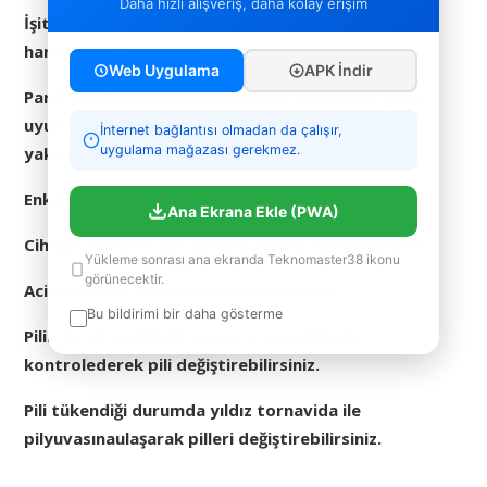
Daha hızlı alışveriş, daha kolay erişim
İşitme sağlığınız için acil durumlar
haricindekullanmayınız.
Web Uygulama
APK İndir
Panik Acil Durum Deoprem Enkaz Butonu’nu gece
uyumadanönce uyandığınızda ulaşabileceğiniz
İnternet bağlantısı olmadan da çalışır,
uygulama mağazası gerekmez.
yakınlıkta bulundurunuz.
Enkaz Butonu’nu yıkamayınız.
Ana Ekrana Ekle (PWA)
Cihazın içerisine sıvı sızması sonucu çalışmayabilir.
Yükleme sonrası ana ekranda Teknomaster38 ikonu
görünecektir.
Acil durumlar haricinde çalıştırmayınız.
Bu bildirimi bir daha gösterme
Pilin ömrü kısalabilir. Ara ara ses şiddetini
kontrolederek pili değiştirebilirsiniz.
Pili tükendiği durumda yıldız tornavida ile
pilyuvasınaulaşarak pilleri değiştirebilirsiniz.