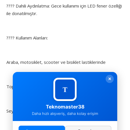
???? Dahili Aydınlatma: Gece kullanımı için LED fener özelliği
ile donatılmıştır.
???? Kullanım Alanları:
Araba, motosiklet, scooter ve bisiklet lastiklerinde
✕
Top, yüzme simidi ve şişme yataklar gibi ev içi ürünlerde
Teknomaster38
Seyahatlerde, kamp ve outdoor etkinliklerde
Daha hızlı alışveriş, daha kolay erişim