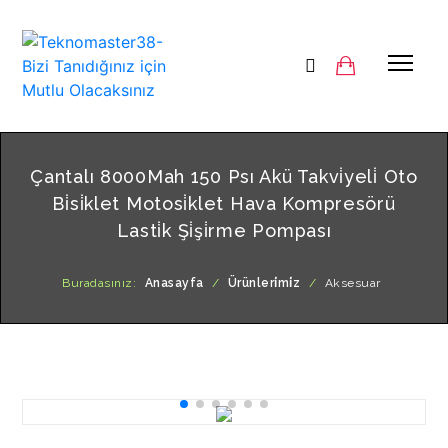
Çantalı 8000Mah 150 Psı Akü Takvi̇yeli̇ Oto
Bi̇si̇klet Motosi̇klet Hava Kompresörü
Lasti̇k Şi̇şi̇rme Pompası
Buradasınız:
Anasayfa
/
Ürünleri̇mi̇z
/
Aksesuar