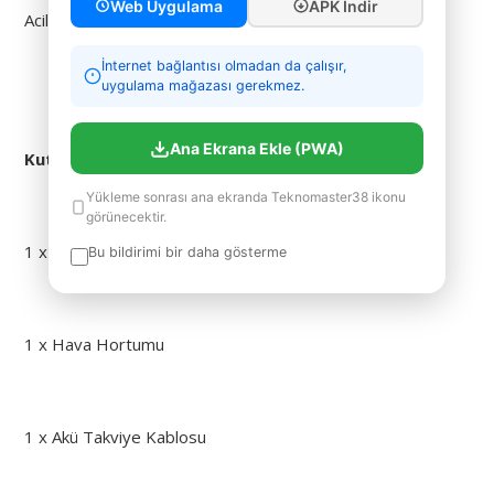
Web Uygulama
APK İndir
Acil durumlarda araç aküsü desteği için
İnternet bağlantısı olmadan da çalışır,
uygulama mağazası gerekmez.
Ana Ekrana Ekle (PWA)
Kutu İçeriği:
Yükleme sonrası ana ekranda Teknomaster38 ikonu
görünecektir.
1 x Taşınabilir Hava Kompresörü
Bu bildirimi bir daha gösterme
1 x Hava Hortumu
1 x Akü Takviye Kablosu