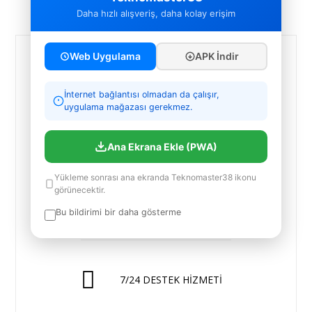
Daha hızlı alışveriş, daha kolay erişim
Web Uygulama
APK İndir
AYNI GÜN KARGO
İMKANI
İnternet bağlantısı olmadan da çalışır,
uygulama mağazası gerekmez.
ÜCRETSİZ DEĞİŞİM
GARANTİSİ
Ana Ekrana Ekle (PWA)
Yükleme sonrası ana ekranda Teknomaster38 ikonu
görünecektir.
ALIŞVERİŞTE GÜVEN
Bu bildirimi bir daha gösterme
7/24 DESTEK HİZMETİ