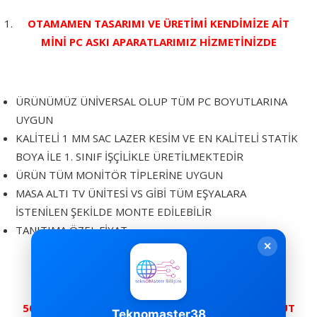
OTAMAMEN TASARIMI VE ÜRETİMİ KENDİMİZE AİT
MİNİ PC ASKI APARATLARIMIZ HİZMETİNİZDE
ÜRÜNÜMÜZ ÜNİVERSAL OLUP TÜM PC BOYUTLARINA
UYGUN
KALİTELİ 1 MM SAC LAZER KESİM VE EN KALİTELİ STATİK
BOYA İLE 1. SINIF İŞÇİLİKLE ÜRETİLMEKTEDİR
ÜRÜN TÜM MONİTÖR TİPLERİNE UYGUN
MASA ALTI TV ÜNİTESİ VS GİBİ TÜM EŞYALARA
İSTENİLEN ŞEKİLDE MONTE EDİLEBİLİR
TANITIMA ÖZEL FİYAT
✕
Stok 1000+++
50 ADET ÜZERİ İNDİRİM ANLAŞMALI KARGO MEVCUT
Teknomaster38