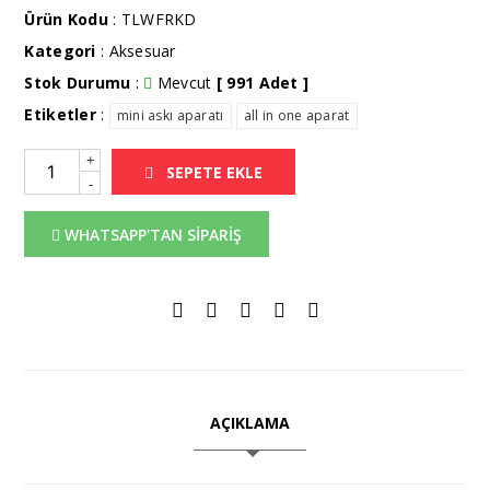
Ürün Kodu
: TLWFRKD
Kategori
:
Aksesuar
Stok Durumu
:
Mevcut
[ 991 Adet ]
Etiketler
:
mini askı aparatı
all in one aparat
+
SEPETE EKLE
-
WHATSAPP'TAN SİPARİŞ
AÇIKLAMA