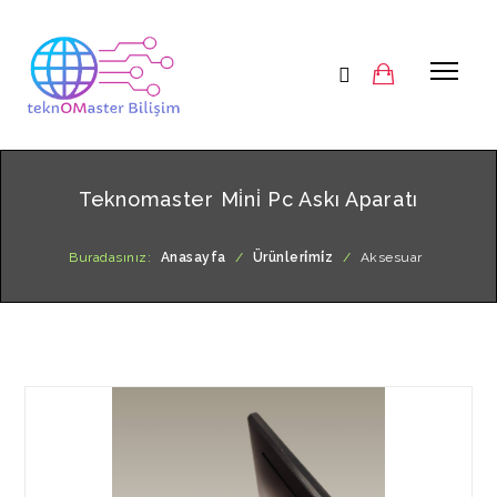
Teknomaster Mi̇ni̇ Pc Askı Aparatı
Buradasınız:
Anasayfa
/
Ürünleri̇mi̇z
/
Aksesuar