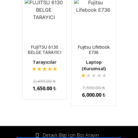
FUJİTSU 6130
Fujitsu Lifebook
BELGE TARAYICI
E736
Tarayıcılar
Laptop
(Kurumsal)
★
★
★
★
★
★
★
★
★
★
2,499.00
₺
7,500.00
₺
1,650.00
₺
6,000.00
₺
Detaylı Bilgi İçin Bizi Arayın