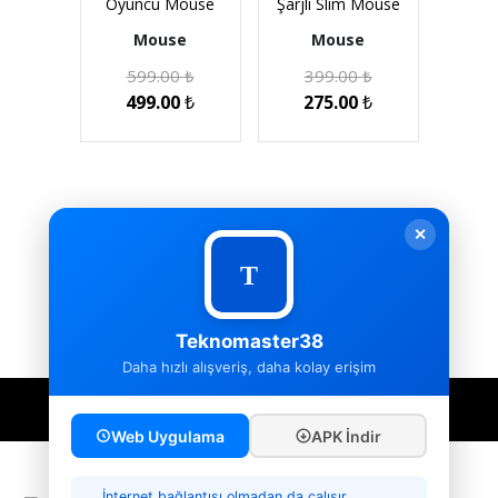
Oyuncu Mouse
Şarjlı Slim Mouse
Mouse
Mouse
599.00
₺
399.00
₺
499.00
₺
275.00
₺
(current)
1
✕
Teknomaster38
Daha hızlı alışveriş, daha kolay erişim
Detaylı Bilgi İçin Bizi Arayın
Web Uygulama
APK İndir
İnternet bağlantısı olmadan da çalışır,