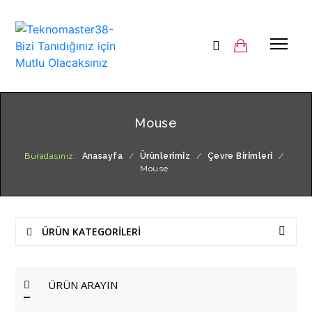
Mouse
Buradasınız:
Anasayfa
/
Ürünleri̇mi̇z
/
Çevre Bi̇ri̇mleri̇
/
Mouse
ÜRÜN KATEGORİLERİ
ÜRÜN ARAYIN